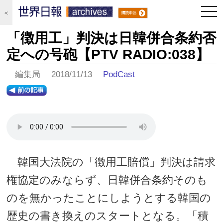
togg
＜
navi
「徴用工」判決は日韓併合条約否
定への号砲【PTV RADIO:038】
編集局 2018/11/13
PodCast
韓国大法院の「徴用工賠償」判決は請求
権協定のみならず、日韓併合条約そのも
のを無かったことにしようとする韓国の
歴史の書き換えのスタートとなる。「積