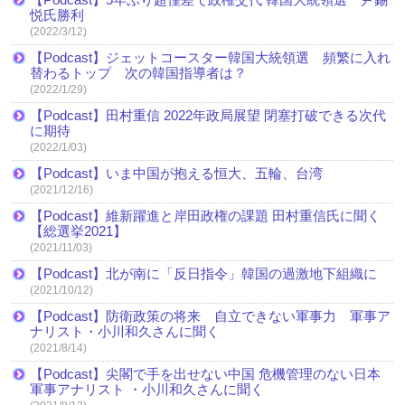
悦氏勝利
(2022/3/12)
【Podcast】ジェットコースター韓国大統領選 頻繁に入れ
替わるトップ 次の韓国指導者は？
(2022/1/29)
【Podcast】田村重信 2022年政局展望 閉塞打破できる次代
に期待
(2022/1/03)
【Podcast】いま中国が抱える恒大、五輪、台湾
(2021/12/16)
【Podcast】維新躍進と岸田政権の課題 田村重信氏に聞く
【総選挙2021】
(2021/11/03)
【Podcast】北が南に「反日指令」韓国の過激地下組織に
(2021/10/12)
【Podcast】防衛政策の将来 自立できない軍事力 軍事ア
ナリスト・小川和久さんに聞く
(2021/8/14)
【Podcast】尖閣で手を出せない中国 危機管理のない日本
軍事アナリスト ・小川和久さんに聞く