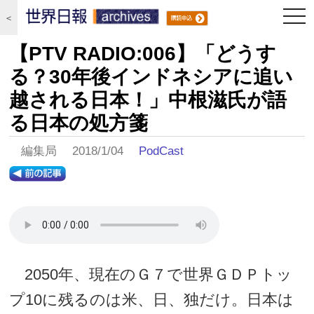
togg
＜
navi
【PTV RADIO:006】「どうす
る？30年後インドネシアに追い
越される日本！」中根滋氏が語
る日本の処方箋
編集局 2018/1/04
PodCast
2050年、現在のＧ７で世界ＧＤＰトッ
プ10に残るのは米、日、独だけ。日本は