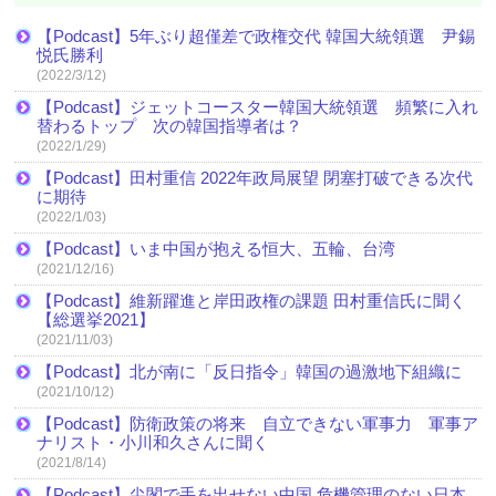
【Podcast】5年ぶり超僅差で政権交代 韓国大統領選 尹錫
悦氏勝利
(2022/3/12)
【Podcast】ジェットコースター韓国大統領選 頻繁に入れ
替わるトップ 次の韓国指導者は？
(2022/1/29)
【Podcast】田村重信 2022年政局展望 閉塞打破できる次代
に期待
(2022/1/03)
【Podcast】いま中国が抱える恒大、五輪、台湾
(2021/12/16)
【Podcast】維新躍進と岸田政権の課題 田村重信氏に聞く
【総選挙2021】
(2021/11/03)
【Podcast】北が南に「反日指令」韓国の過激地下組織に
(2021/10/12)
【Podcast】防衛政策の将来 自立できない軍事力 軍事ア
ナリスト・小川和久さんに聞く
(2021/8/14)
【Podcast】尖閣で手を出せない中国 危機管理のない日本