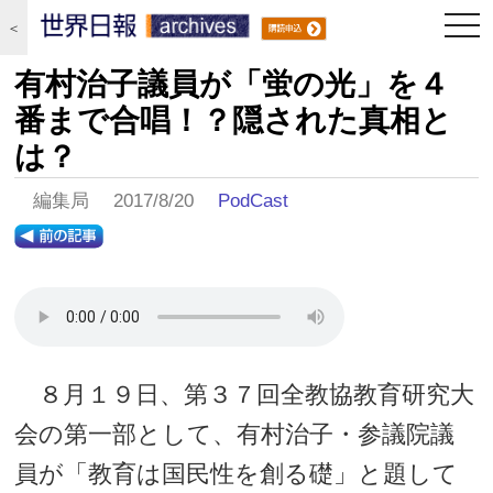
togg
＜
navi
有村治子議員が「蛍の光」を４
番まで合唱！？隠された真相と
は？
編集局 2017/8/20
PodCast
８月１９日、第３７回全教協教育研究大
会の第一部として、有村治子・参議院議
員が「教育は国民性を創る礎」と題して