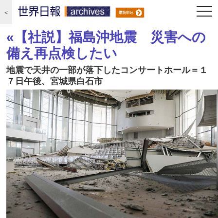
togg
＜
navi
«【社説】福島沖地震 災害への
備え再点検したい
地震で天井の一部が落下したコンサートホール＝１
７日午後、宮城県白石市