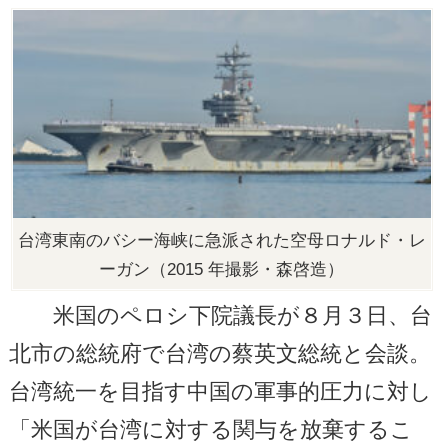
台湾東南のバシー海峡に急派された空母ロナルド・レ
ーガン（2015 年撮影・森啓造）
米国のペロシ下院議長が８月３日、台
北市の総統府で台湾の蔡英文総統と会談。
台湾統一を目指す中国の軍事的圧力に対し
「米国が台湾に対する関与を放棄するこ