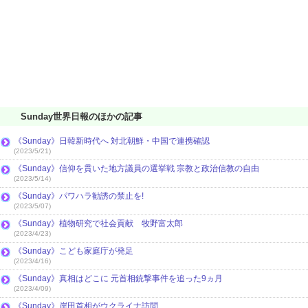
Sunday世界日報のほかの記事
《Sunday》日韓新時代へ 対北朝鮮・中国で連携確認
(2023/5/21)
《Sunday》信仰を貫いた地方議員の選挙戦 宗教と政治信教の自由
(2023/5/14)
《Sunday》パワハラ勧誘の禁止を!
(2023/5/07)
《Sunday》植物研究で社会貢献 牧野富太郎
(2023/4/23)
《Sunday》こども家庭庁が発足
(2023/4/16)
《Sunday》真相はどこに 元首相銃撃事件を追った9ヵ月
(2023/4/09)
《Sunday》岸田首相がウクライナ訪問