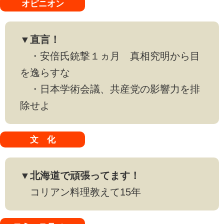
オピニオン
▼直言！
・安倍氏銃撃１ヵ月 真相究明から目
を逸らすな
・日本学術会議、共産党の影響力を排
除せよ
文 化
▼北海道で頑張ってます！
コリアン料理教えて15年