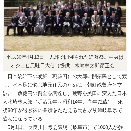
平成30年4月13日、大邱で開催された追慕祭。中央は
オジェヒ元駐日大使（提供：水崎林太郎顕正会）
日本統治下の朝鮮（現韓国）の大邱に開拓民として渡
り、水不足に悩む地元住民のために、朝鮮総督府と交
渉。十数億円の資金を調達し、荒野を美田に変えた日本
人水崎林太郎（明治元年～昭和14年、享年72歳）。死
後80年が過ぎ彼の業績をたたえる動きが故郷岐阜県で
盛んになっている。
5月1日、長良川国際会議場（岐阜市）で1000人が参