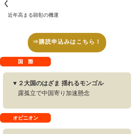
く
近年高まる顕彰の機運
⇒購読申込みはこちら！
国 際
▼２大国のはざま 揺れるモンゴル
露孤立で中国寄り加速懸念
オピニオン