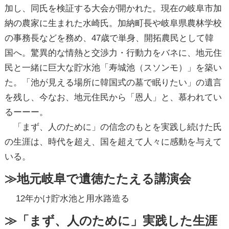
加し、同氏を検証する大会が開かれた。現在の岐阜市加
納の農家に生まれた水崎氏。加納町長や岐阜県農林学校
の事務長などを務め、47歳で単身、開拓農民として韓
国へ。驚異的な情熱と交渉力・行動力をバネに、地元住
民と一緒に巨大な貯水池「寿城池（スソンモ）」を築い
た。「池が見える場所に韓国式の墓で眠りたい」の遺言
を残し、今なお、地元住民から「恩人」と、慕われてい
るーーー。
「まず、人のために」の信念のもとを実践し続けた氏
の生涯は、時代を超え、国を超えて人々に感動を与えて
いる。
≫地元岐阜で遺徳たたえる講演会
12年かけ貯水池と用水路造る
≫「まず、人のために」実践した生涯