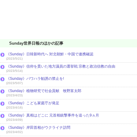
Sunday世界日報のほかの記事
《Sunday》日韓新時代へ 対北朝鮮・中国で連携確認
(2023/5/21)
《Sunday》信仰を貫いた地方議員の選挙戦 宗教と政治信教の自由
(2023/5/14)
《Sunday》パワハラ勧誘の禁止を!
(2023/5/07)
《Sunday》植物研究で社会貢献 牧野富太郎
(2023/4/23)
《Sunday》こども家庭庁が発足
(2023/4/16)
《Sunday》真相はどこに 元首相銃撃事件を追った9ヵ月
(2023/4/09)
《Sunday》岸田首相がウクライナ訪問
(2023/4/02)