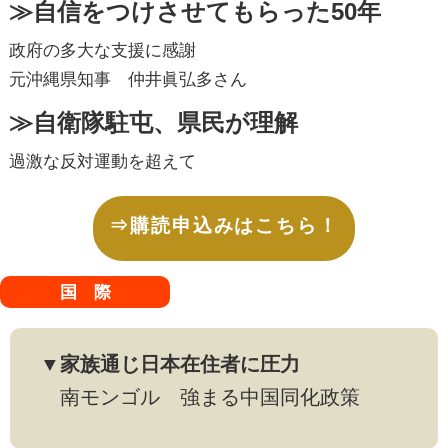
≫自信をつけさせてもらった50年
政府の多大な支援に感謝
元沖縄県知事 仲井眞弘多さん
≫自衛隊駐屯、県民が理解
過激な反対運動を超えて
⇒購読申込みはこちら！
国 際
▼家族通じ日本在住者に圧力
南モンゴル 強まる中国同化政策