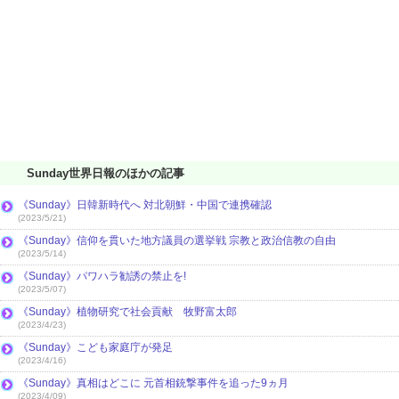
Sunday世界日報のほかの記事
《Sunday》日韓新時代へ 対北朝鮮・中国で連携確認
(2023/5/21)
《Sunday》信仰を貫いた地方議員の選挙戦 宗教と政治信教の自由
(2023/5/14)
《Sunday》パワハラ勧誘の禁止を!
(2023/5/07)
《Sunday》植物研究で社会貢献 牧野富太郎
(2023/4/23)
《Sunday》こども家庭庁が発足
(2023/4/16)
《Sunday》真相はどこに 元首相銃撃事件を追った9ヵ月
(2023/4/09)