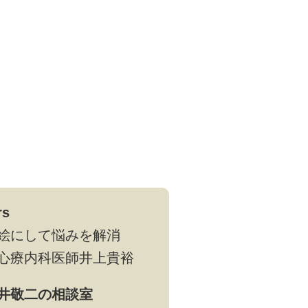
rs
絵にして悩みを解消
心療内科医師井上貴裕
井敬二の相談室