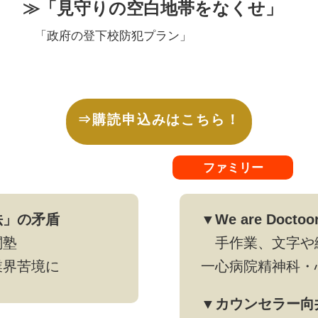
≫「見守りの空白地帯をなくせ」
「政府の登下校防犯プラン」
⇒購読申込みはこちら！
ファミリー
法」の矛盾
▼We are Doctoo
闇塾
手作業、文字や
界苦境に
一心病院精神科・
▼カウンセラー向