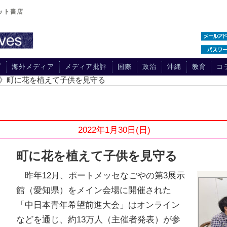
ット書店
プ
海外メディア
メディア批評
国際
政治
沖縄
教育
コ
day》町に花を植えて子供を見守る
2022年1月30日(日)
町に花を植えて子供を見守る
昨年12月、ポートメッセなごやの第3展示
館（愛知県）をメイン会場に開催された
「中日本青年希望前進大会」はオンライン
などを通じ、約13万人（主催者発表）が参