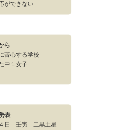
応ができない
から
に苦心する学校
た中１女子
運勢表
４日 壬寅 二黒土星