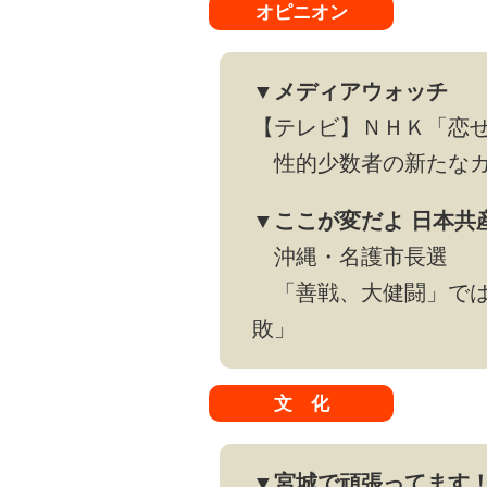
オピニオン
▼メディアウォッチ
【テレビ】ＮＨＫ「恋
性的少数者の新たなカ
▼ここが変だよ 日本共
沖縄・名護市長選
「善戦、大健闘」では
敗」
文 化
▼宮城で頑張ってます