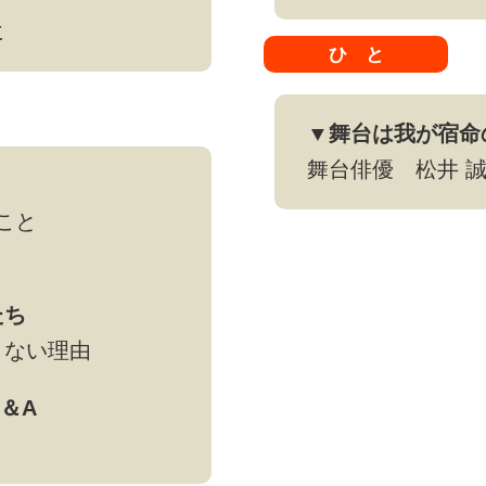
に
ひ と
▼舞台は我が宿命
舞台俳優 松井 
こと
たち
ない理由
＆A
？