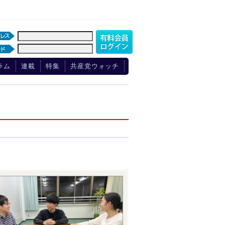
ラム
連載
特集
共産党ウォッチ