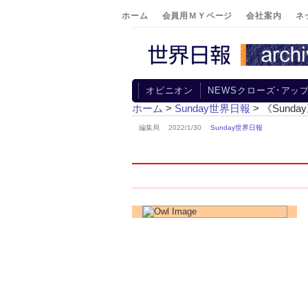
ホーム
会員用ＭＹページ
会社案内
ネ
オピニオン
NEWSクローズ･アッ
ホーム
>
Sunday世界日報
> 《Sun
編集局 2022/1/30
Sunday世界日報