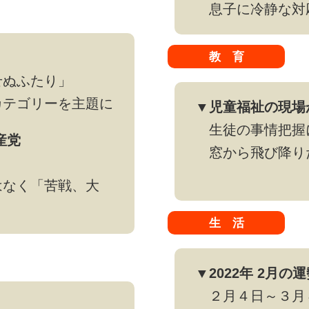
息子に冷静な対
教 育
せぬふたり」
テゴリーを主題に
▼児童福祉の現場
生徒の事情把握
産党
窓から飛び降り
なく「苦戦、大
生 活
▼2022年 2月の
２月４日～３月
！