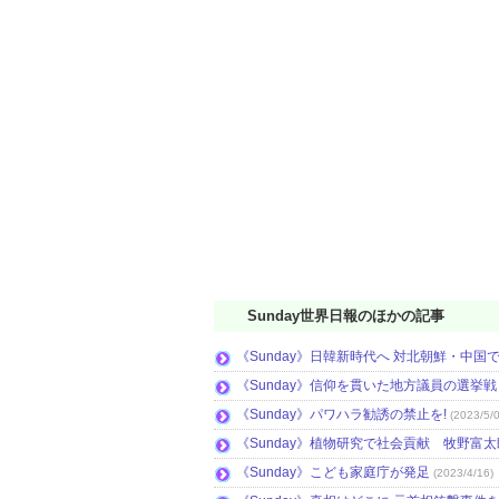
Sunday世界日報のほかの記事
《Sunday》日韓新時代へ 対北朝鮮・中国
《Sunday》信仰を貫いた地方議員の選挙
《Sunday》パワハラ勧誘の禁止を!
(2023/5/
《Sunday》植物研究で社会貢献 牧野富太
《Sunday》こども家庭庁が発足
(2023/4/16)