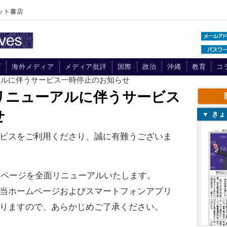
ット書店
プ
海外メディア
メディア批評
国際
政治
沖縄
教育
コ
アルに伴うサービス一時停止のお知らせ
リニューアルに伴うサービス
せ
▼ き
ビスをご利用くださり、誠に有難うございま
ームページを全面リニューアルいたします。
当ホームページおよびスマートフォンアプリ
りますので、あらかじめご了承ください。