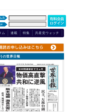
ラム
連載
特集
共産党ウォッチ
ょうの世界日報