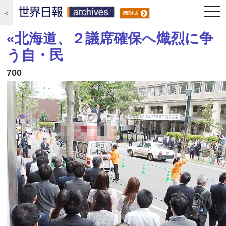
togg
＜
navi
«北海道、２議席確保へ熾烈に争
う自・民
700