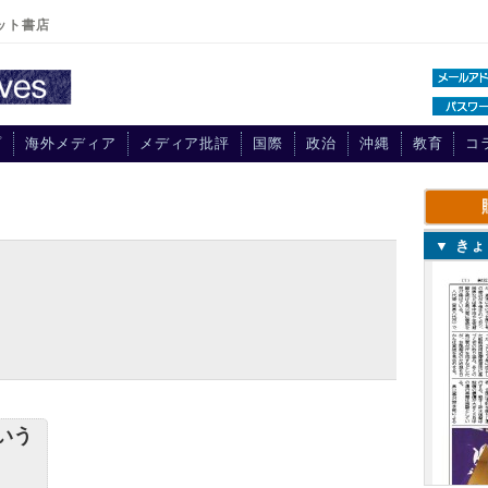
ット書店
プ
海外メディア
メディア批評
国際
政治
沖縄
教育
コ
▼ き
いう