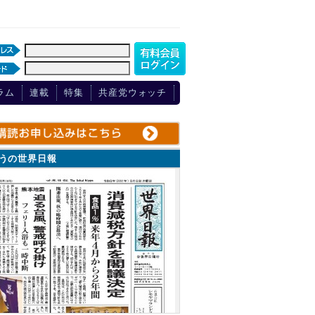
ラム
連載
特集
共産党ウォッチ
ょうの世界日報