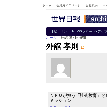
ホーム
会員用ＭＹページ
会社案内
ネ
オピニオン
NEWSクローズ･アッ
ホーム
> 外舘 孝則の記事
外舘 孝則
ＮＰＯが担う「社会教育」と
ミッション