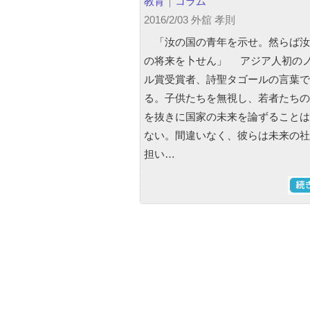
教育
｜
コラム
2016/2/03 外舘 孝則
「汝の国の青年を示せ。然らば汝
の将来を卜せん」 アジア人初の
ル賞受賞者、詩聖タゴールの言葉で
る。子供たちを無視し、若者たちの
を抜きに国家の未来を論ずることは
ない。間違いなく、彼らは未来の社
担い…