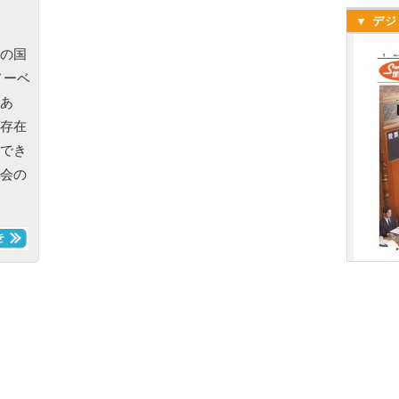
▼ デジ
の国
ノーベ
あ
存在
でき
会の