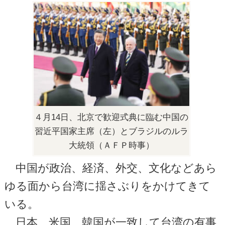
４月14日、北京で歓迎式典に臨む中国の
習近平国家主席（左）とブラジルのルラ
大統領（ＡＦＰ時事）
中国が政治、経済、外交、文化などあら
ゆる面から台湾に揺さぶりをかけてきて
いる。
日本、米国、韓国が一致して台湾の有事