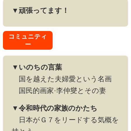
▼頑張ってます！
コミュニティ
ー
▼いのちの言葉
国を越えた夫婦愛という名画
国民的画家·李仲燮とその妻
▼令和時代の家族のかたち
日本がＧ７をリードする気概を