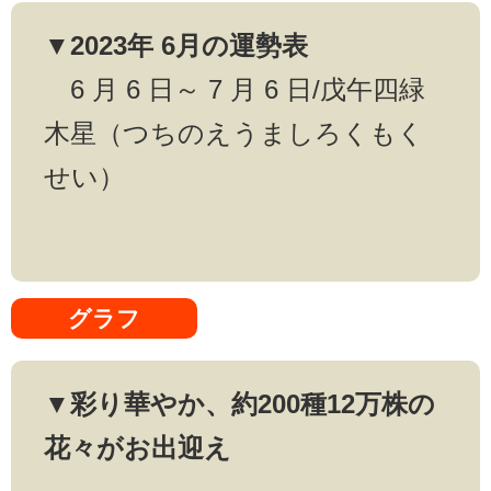
▼2023年 6月の運勢表
6 月 6 日～ 7 月 6 日/戊午四緑
木星（つちのえうましろくもく
せい）
グラフ
▼彩り華やか、約200種12万株の
花々がお出迎え