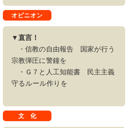
オピニオン
▼直言！
・信教の自由報告 国家が行う
宗教弾圧に警鐘を
・Ｇ７と人工知能書 民主主義
守るルール作りを
文 化